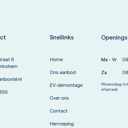
ct
Snellinks
Openings
straat 6
Home
Ma - Vr
08:
rinchem
Ons aanbod
Za
08
nboxtel.nl
Woensdag tot
EV-demontage
afspraak
 855
Over ons
Contact
Herroeping