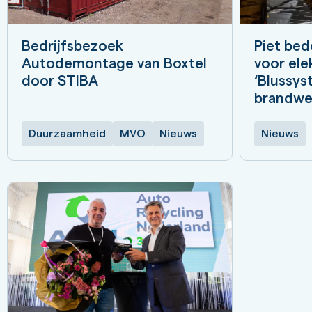
Bedrijfsbezoek
Piet bed
Autodemontage van Boxtel
voor ele
door STIBA
‘Blussys
brandwee
Duurzaamheid
MVO
Nieuws
Nieuws