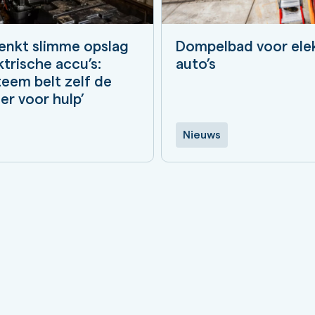
enkt slimme opslag
Dompelbad voor ele
ktrische accu’s:
auto’s
teem belt zelf de
r voor hulp’
Nieuws