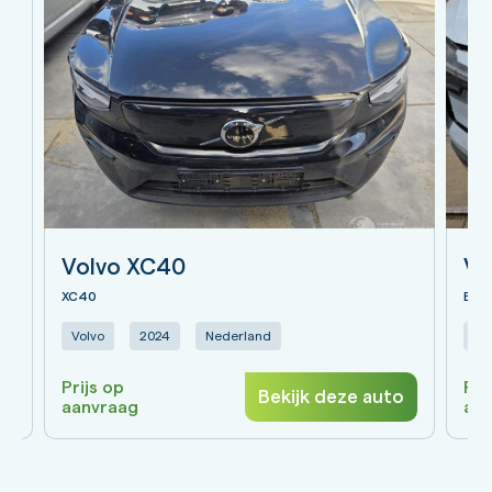
Volvo XC40
Vo
XC40
EX3
Volvo
2024
Nederland
Vo
Prijs op
Pri
o
Bekijk deze auto
aanvraag
aa