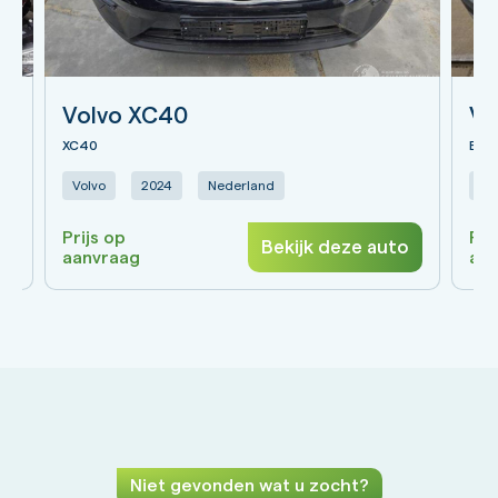
Volvo XC40
Vo
XC40
EX3
Volvo
2024
Nederland
Vo
Prijs op
Pri
o
Bekijk deze auto
aanvraag
aa
Niet gevonden wat u zocht?