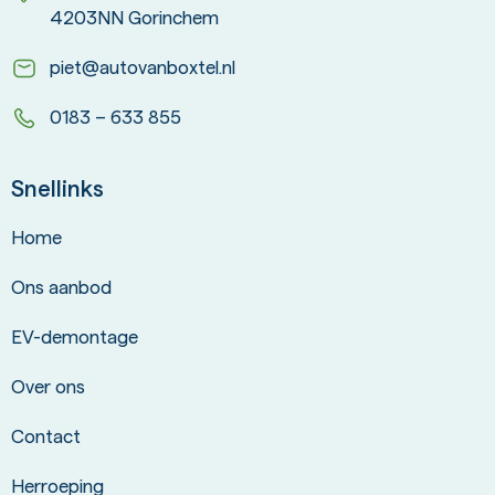
4203NN Gorinchem
piet@autovanboxtel.nl
0183 – 633 855
Snellinks
Home
Ons aanbod
EV-demontage
Over ons
Contact
Herroeping