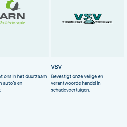
VSV
t ons in het duurzaam
Bevestigt onze veilige en
n auto’s en
verantwoorde handel in
.
schadevoertuigen.