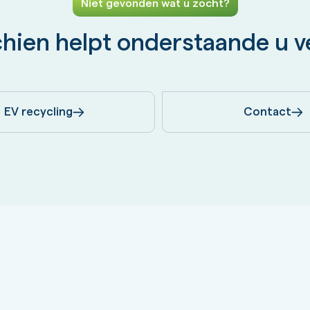
Niet gevonden wat u zocht?
hien helpt onderstaande u v
EV recycling
Contact