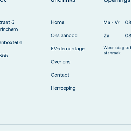
straat 6
Home
Ma - Vr
08:
rinchem
Ons aanbod
Za
08
nboxtel.nl
Woensdag tot
EV-demontage
afspraak
 855
Over ons
Contact
Herroeping